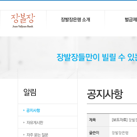
제목
[보도자료]
장발장
글쓴이
장발장은행