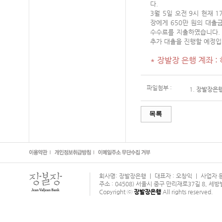
다.
3월 5일 오전 9시 현재 
장에게 650만 원의 대출금
수수료를 지출하였습니다. <
추가 대출을 진행할 예정입
* 장발장 은행 계좌 :
파일첨부 :
1.
장발장은행
목록
회사명: 장발장은행 ㅣ 대표자 : 오창익 ㅣ 사업자 등록
주소 : 04508) 서울시 중구 만리재로37길 8, 세방빌
Copyright ⓒ
장발장은행
All rights reserved.