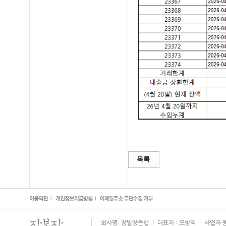
목록
회사명: 장발장은행 ㅣ 대표자 : 오창익 ㅣ 사업자 등록