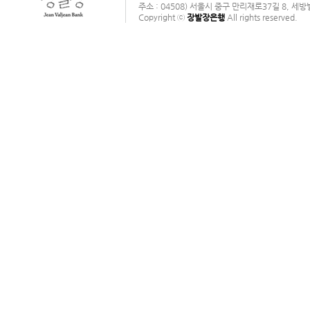
주소 : 04508) 서울시 중구 만리재로37길 8, 세방빌
Copyright ⓒ
장발장은행
All rights reserved.