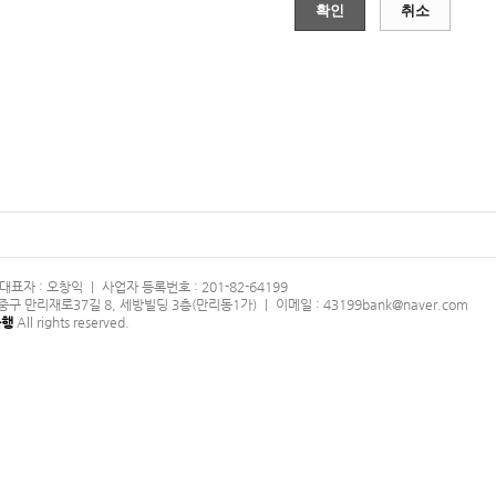
확인
취소
표자 : 오창익 ㅣ 사업자 등록번호 : 201-82-64199
 중구 만리재로37길 8, 세방빌딩 3층(만리동1가) ㅣ 이메일 : 43199bank@naver.com
은행
All rights reserved.